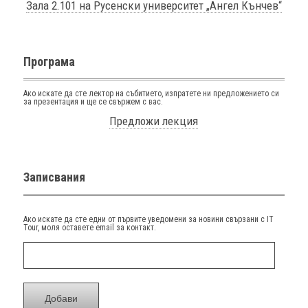
Зала 2.101 на Русенски университет „Ангел Кънчев“
Програма
Ако искате да сте лектор на събитието, изпратете ни предложението си
за презентация и ще се свържем с вас.
Предложи лекция
Записвания
Aко искате да сте едни от първите уведомени за новини свързани с IT
Tour, моля оставете email за контакт.